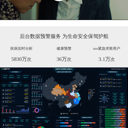
Play
Video
后台数据预警服务 为生命安全保驾护航
疾病实时分析
健康预警
sos紧急求救用户
5830万
36万
3.1万
次
次
次